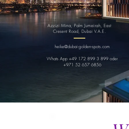
Azzizi Mina, Palm Jumeirah, East
Cresent Road, Dubai V.A.E.
heike@dubai-golden-spots.com
Whats App +49 172 899 3 899 oder
+971 52 657 6856