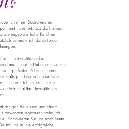
in?
 habe ich in ein Studio und ein
partment investiert, das dank eines
nanzierungsplans hohe Renditen
ätzlich vermiete ich derzeit zwei
hnungen.
t es, Ihre Investitionsideen
end und sicher in Dubai umzusetzen.
 dem perfekten Zuhause, einer
eschäftsgründung oder lukrativen
en suchen – ich unterstütze Sie
olle Potenzial Ihrer Investitionen
en.
rstklassigen Betreuung und einem
s bewährten Agenturen stehe ich
ite. Kontaktieren Sie uns noch heute
Sie mit uns in Ihre erfolgreiche