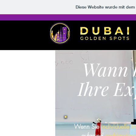
Diese Website wurde mit de
Wann b
Ihre Ex
Wenn Sie
individuelle I
aufgrund
erstklassige