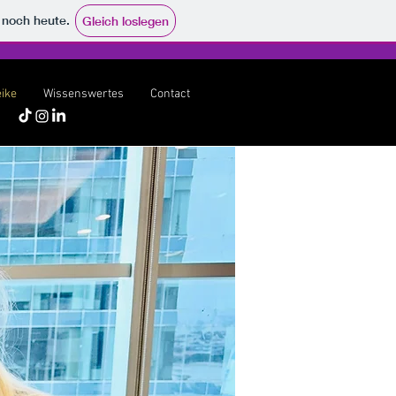
e noch heute.
Gleich loslegen
eike
Wissenswertes
Contact