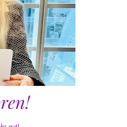
oren!
ehr gut!