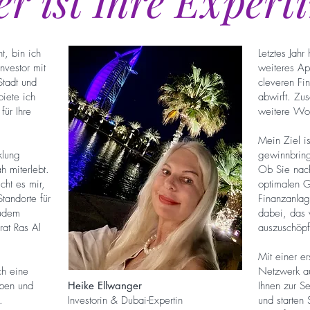
r ist Ihre Expert
t, bin ich
Letztes Jahr
Investor mit
weiteres Ap
Stadt und
cleveren Fi
 biete ich
abwirft. Zus
für Ihre
weitere Wo
Mein Ziel is
klung
gewinnbring
h miterlebt.
Ob Sie nach
ht es mir,
optimalen G
tandorte für
Finanzanlag
Zudem
dabei, das v
at Ras Al
auszuschöpf
Mit einer e
ch eine
Netzwerk au
ben und
Heike Ellwanger
Ihnen zur Se
.
Investorin & Dubai-Expertin
und starten 