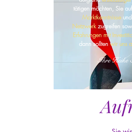
tätigen möchten, Sie au
Marktkenntnisse
und
Netzwerk
zugreifen sow
Erfahrungen mit Investit
dann sollten
wir uns ab
Ihre Heike 
Aufr
Sie wis