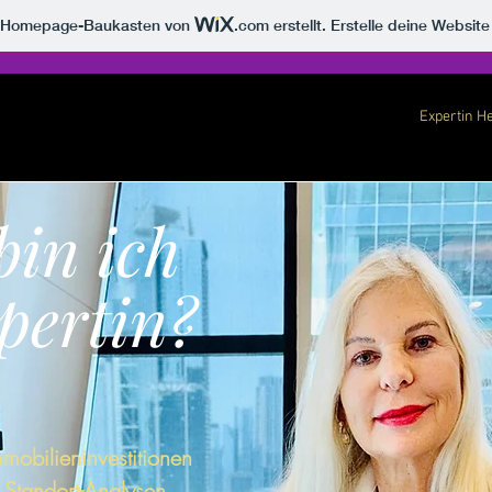
m Homepage-Baukasten von
.com
erstellt. Erstelle deine Websit
Expertin H
in ich
pertin?
mmobilieninvestitionen
r Standort-Analysen