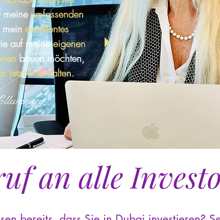
f meine
umfassenden
 mein
excellentes
ie auf meine
eigenen
ionen
bauen möchten,
 jetzt unterhalten.
Ellwanger
uf an alle Invest
sen bereits, dass Sie in Dubai investieren? S